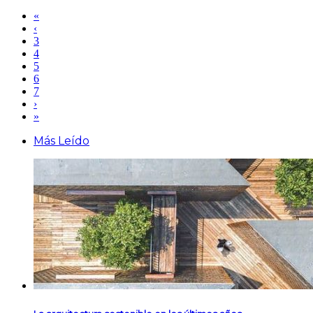
«
‹
3
4
5
6
7
›
»
Más Leído