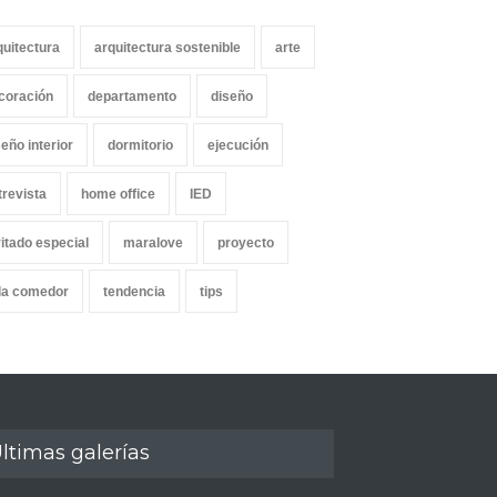
quitectura
arquitectura sostenible
arte
coración
departamento
diseño
seño interior
dormitorio
ejecución
trevista
home office
IED
vitado especial
maralove
proyecto
la comedor
tendencia
tips
ltimas galerías