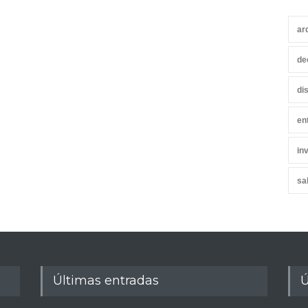
ar
de
di
en
in
sa
Últimas entradas
Ú