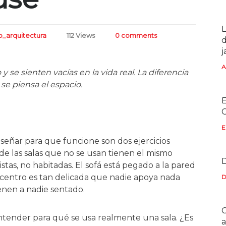
L
o_arquitectura
112 Views
0 comments
d
j
A
y se sienten vacías en la vida real. La diferencia
se piensa el espacio.
E
C
E
iseñar para que funcione son dos ejercicios
de las salas que no se usan tienen el mismo
D
tas, no habitadas. El sofá está pegado a la pared
centro es tan delicada que nadie apoya nada
D
ienen a nadie sentado.
C
entender para qué se usa realmente una sala. ¿Es
a