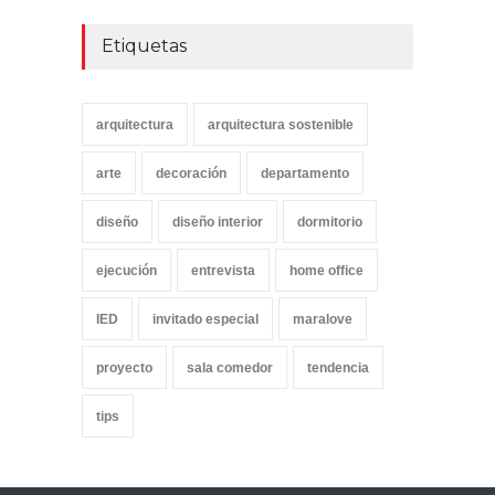
Etiquetas
arquitectura
arquitectura sostenible
arte
decoración
departamento
diseño
diseño interior
dormitorio
ejecución
entrevista
home office
IED
invitado especial
maralove
proyecto
sala comedor
tendencia
tips