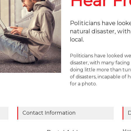
Hear F
Politicians have look
natural disaster, wit
local.
Politicians have looked we
disaster, with many facing 
doing little more than turn
of disasters, incapable of 
for a photo.
Contact Information
D