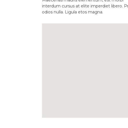
Maecenas mauris elementum, est morbi
interdum cursus at elite imperdiet libero. P
odios nulla. Ligula etos magna.